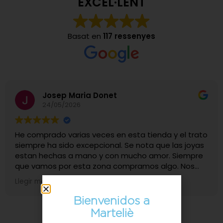
EXCEL·LENT
Basat en
117 ressenyes
Josep Maria Donet
24/05/2026
He comprado varias veces en esta tienda y el trato
siempre ha sido excepcional. Se nota que las joyas
estan hechas a mano y con mucho amor. Siempre
que vamos por esta zona compramos algo. Nos
encanta.
Llegir més
Bienvenidos a
Marteliè