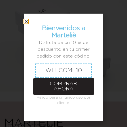
Bienvenidos a
Marteliè
Disfruta de un 10 % de
descuento en tu primer
pedido con este código:
WELCOME10
COMPRAR
AHORA
Válido para un único uso por
cliente.
Joyería artesana