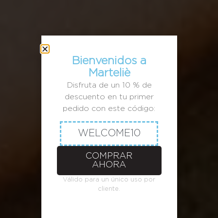
Bienvenidos a
Marteliè
Disfruta de un 10 % de
descuento en tu primer
pedido con este código:
WELCOME10
COMPRAR
AHORA
Válido para un único uso por
cliente.