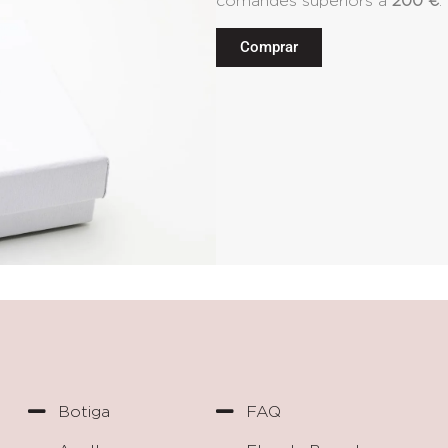
comandes superiors a
200 €
.
Comprar
Botiga
FAQ