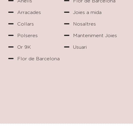
Anells
Flor de Barcelona
Arracades
Joies a mida
Collars
Nosaltres
Polseres
Manteniment Joies
Or 9K
Usuari
Flor de Barcelona