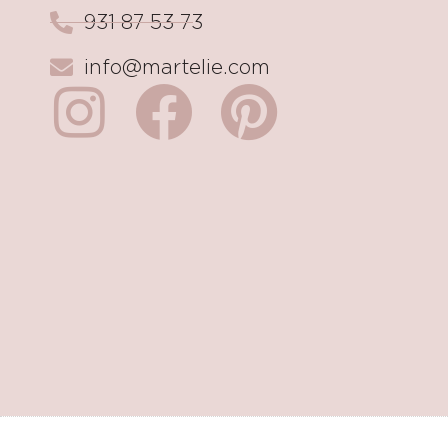
931 87 53 73
info@martelie.com