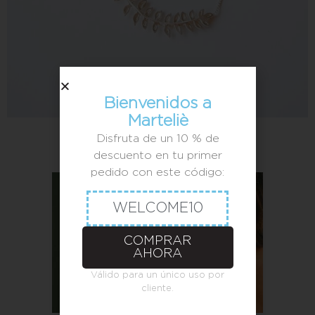
Bienvenidos a
Marteliè
CATALOGO DE JOYAS
Disfruta de un 10 % de
descuento en tu primer
pedido con este código:
WELCOME10
COMPRAR
AHORA
Válido para un único uso por
cliente.