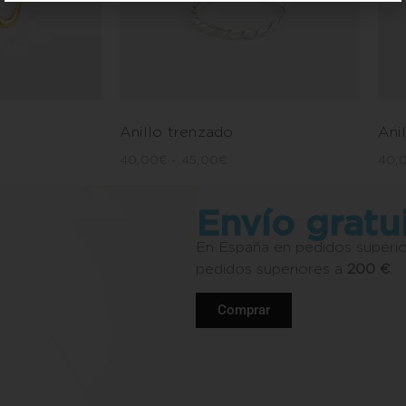
Anillo trenzado
Anil
40,00
€
-
45,00
€
40,
Envío gratu
En España en pedidos superi
pedidos superiores a
200 €
.
Comprar