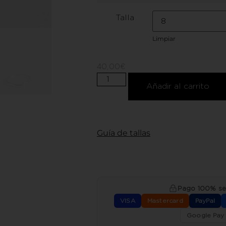
Talla
Limpiar
40,00
€
Añadir al carrito
Guía de tallas
Pago 100% s
VISA
Mastercard
PayPal
Google Pay