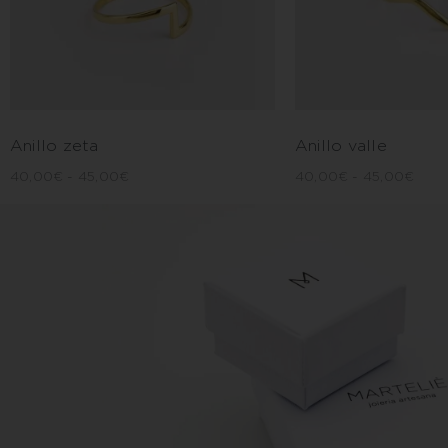
Anillo zeta
Anillo valle
40,00
€
-
45,00
€
40,00
€
-
45,00
€