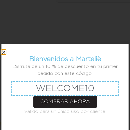
Bienvenidos a Marteliè
Disfruta de un 10 % de descuento en tu primer
pedido con este código:
WELCOME10
COMPRAR AHORA
Válido para un único uso por cliente.