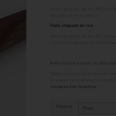
Anillo de plata de ley 925, con 
encuentran en el centro.
Plata chapada en oro
Anillo de plata de ley 925 chapa
con dos líneas que se encuentran
Anillo hecho a mano en Barcelo
Todas nuestras joyas pueden rea
Si quieres realizar alguna modific
contacta con nosotros
.
Material