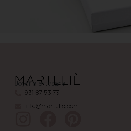
Joyería artesana
931 87 53 73
info@martelie.com