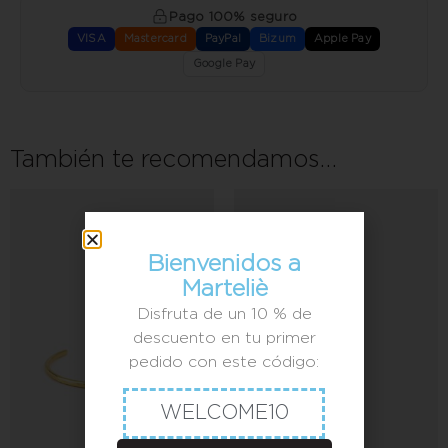
Pago 100% seguro
VISA
Mastercard
PayPal
Bizum
Apple Pay
Google Pay
También te recomendamos…
Bienvenidos a
Marteliè
Disfruta de un 10 % de
descuento en tu primer
pedido con este código:
WELCOME10