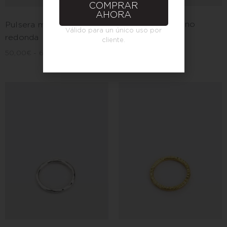
COMPRAR
AHORA
Anillo martelé fino
Pulsera martelè fina
Válido para un único uso por
rayado
redonda
cliente.
40,00
€
-
45,00
€
50,00
€
-
60,00
€