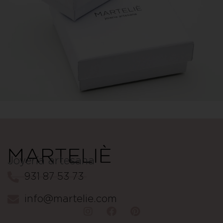
Joyería artesana
931 87 53 73
info@martelie.com