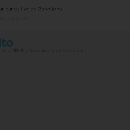
ar panot flor de Barcelona
00
€
-
65,00
€
ito
ores a
80 €
y en el resto de Europa en