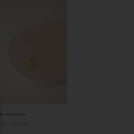
lar moneda
00
€
-
65,00
€