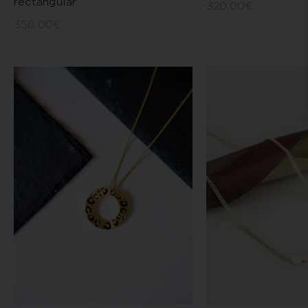
rectangular
320,00
€
350,00
€