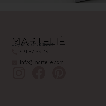
Joyería artesana
931 87 53 73
info@martelie.com