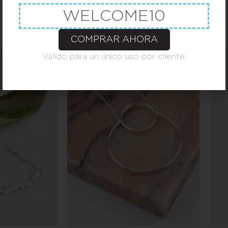
WELCOME10
COMPRAR AHORA
Válido para un único uso por cliente.