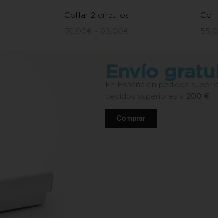
Collar 2 círculos
Coll
70,00
€
-
85,00
€
55,
Envío gratu
En España en pedidos superi
pedidos superiores a
200 €
.
Comprar