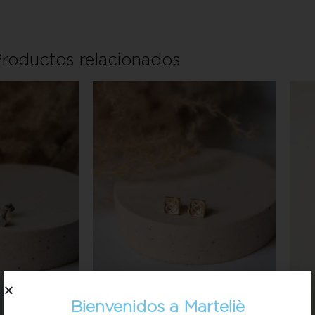
roductos relacionados
Bienvenidos a Marteliè