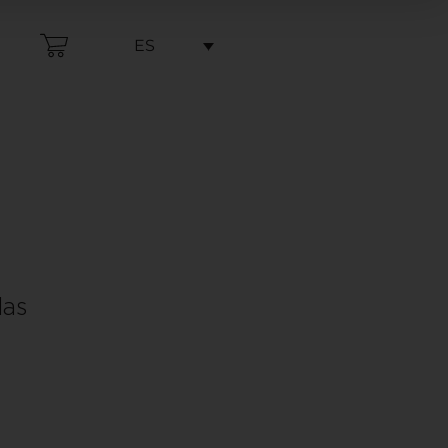
ES
das