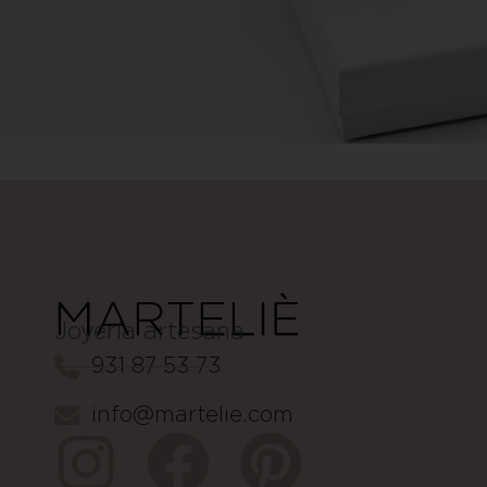
Joyería artesana
931 87 53 73
info@martelie.com