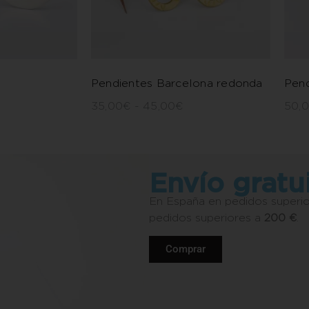
Pendientes Barcelona redonda
Pend
35,00
€
-
45,00
€
50,
Envío gratu
En España en pedidos superi
pedidos superiores a
200 €
.
Comprar