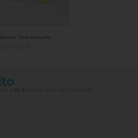
ientes luna pequeña
00
€
-
60,00
€
ito
ores a
80 €
y en el resto de Europa en