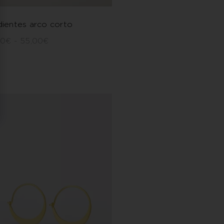
ientes arco corto
00
€
-
55,00
€