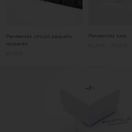
Pendientes luna
Pendientes círculo pequeño
leopardo
60,00
€
-
70,00
€
60,00
€