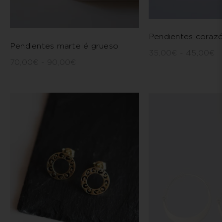
Pendientes coraz
Pendientes martelé grueso
35,00
€
-
45,00
€
70,00
€
-
90,00
€