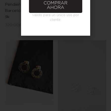
piezas
COMPRAR
Pendientes flor de
AHORA
Barcelona pequeña oro
70,00
€
-
80,00
€
Válido para un único uso por
9k
cliente.
320,00
€