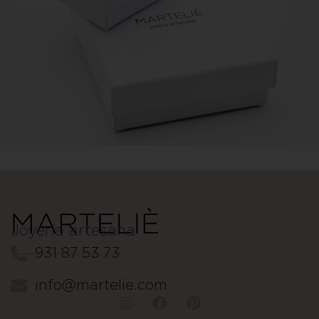
Joyería artesana
931 87 53 73
info@martelie.com