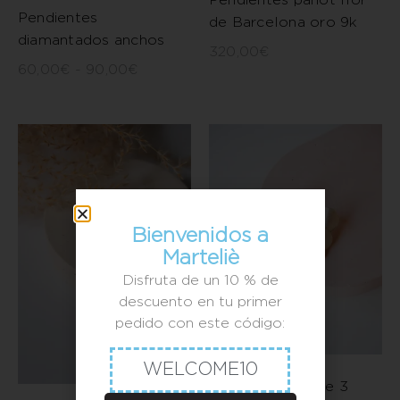
Pendientes
de Barcelona oro 9k
diamantados anchos
320,00
€
60,00
€
-
90,00
€
Bienvenidos a
Marteliè
Disfruta de un 10 % de
descuento en tu primer
pedido con este código:
WELCOME10
Pendientes move 3