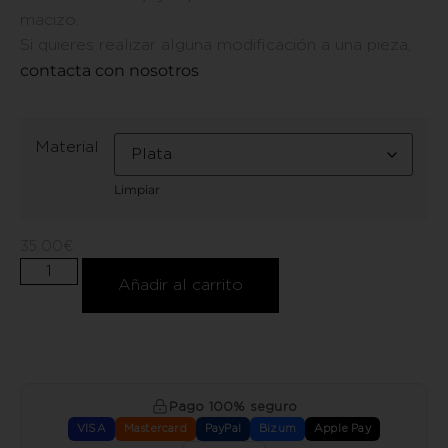
macizo.
Si quieres realizar alguna modificación a una pieza,
contacta con nosotros
.
Material
Limpiar
35,00
€
Añadir al carrito
Pago 100% seguro
VISA
Mastercard
PayPal
Bizum
Apple Pay