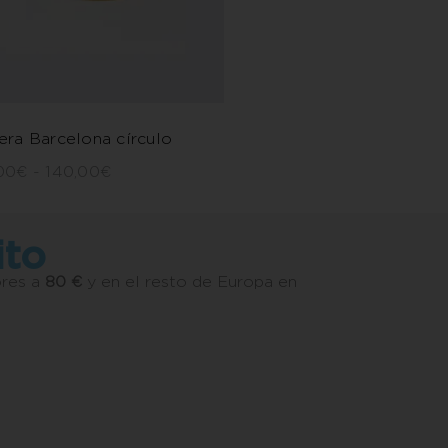
era Barcelona círculo
00
€
-
140,00
€
ito
ores a
80 €
y en el resto de Europa en