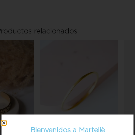
roductos relacionados
Bienvenidos a Marteliè