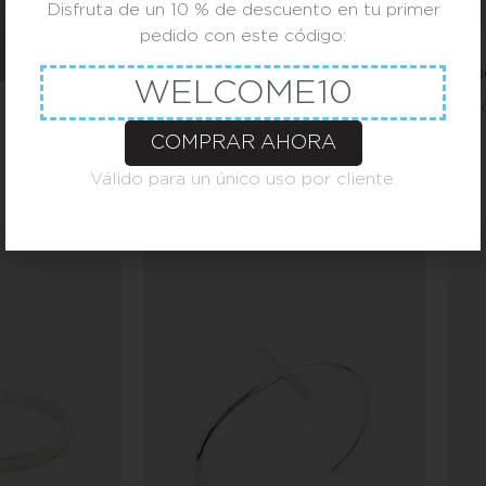
Disfruta de un 10 % de descuento en tu primer
pedido con este código:
Pulsera oval
Puls
WELCOME10
80,00
€
-
100,00
€
100
COMPRAR AHORA
Válido para un único uso por cliente.