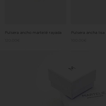
Pulsera ancho martelé rayada
Pulsera ancha lisa
120,00
€
100,00
€