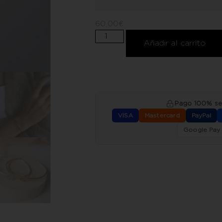
60,00
€
Añadir al carrito
Pago 100% s
VISA
Mastercard
PayPal
Google Pay