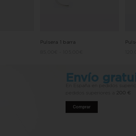
Pulsera 1 barra
Puls
85,00
€
-
105,00
€
120,
Envío gratu
En España en pedidos superi
pedidos superiores a
200 €
.
Comprar