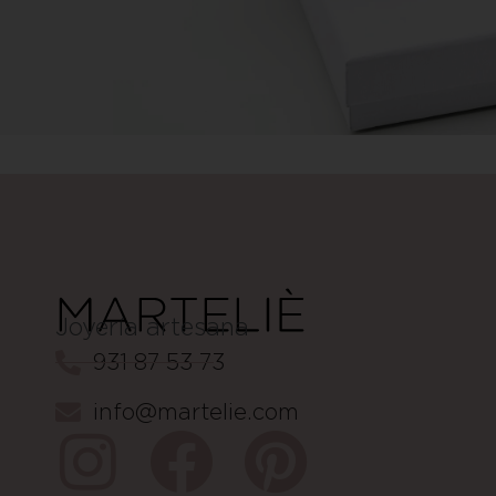
Joyería artesana
931 87 53 73
info@martelie.com