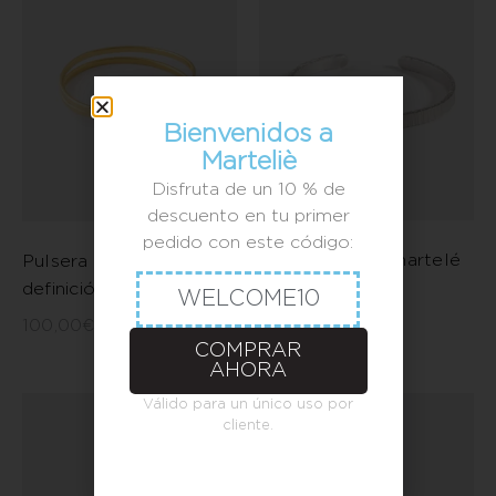
Bienvenidos a
Marteliè
Disfruta de un 10 % de
descuento en tu primer
pedido con este código:
Pulsera ancho martelé
Pulsera Barcelona
rayada
definición
WELCOME10
120,00
€
100,00
€
-
120,00
€
COMPRAR
AHORA
Válido para un único uso por
cliente.