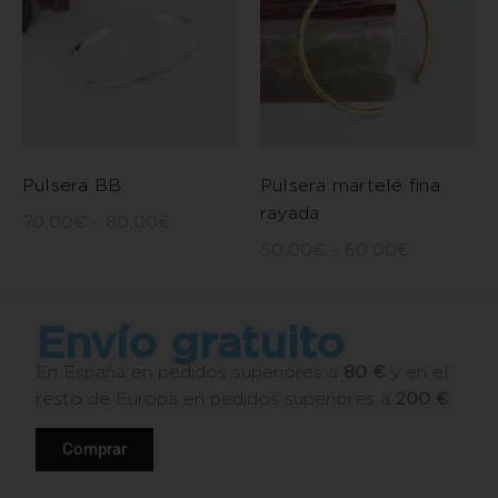
Pulsera BB
Pulsera martelé fina
rayada
70,00
€
-
80,00
€
50,00
€
-
60,00
€
Envío gratuito
En España en pedidos superiores a
80 €
y en el
resto de Europa en pedidos superiores a
200 €
.
Comprar