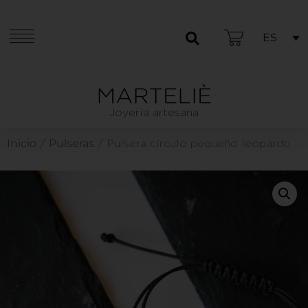
ES
Joyería artesana
Inicio
Pulseras
/
/ Pulsera círculo pequeño leopardo