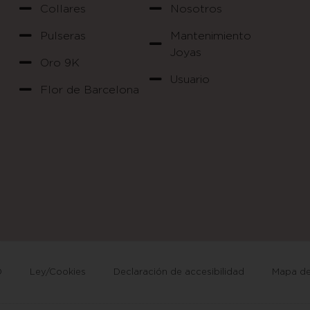
Collares
Nosotros
Pulseras
Mantenimiento
Joyas
Oro 9K
Usuario
Flor de Barcelona
D
Ley/Cookies
Declaración de accesibilidad
Mapa del