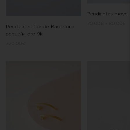
Pendientes move 
70,00
€
-
80,00
€
Pendientes flor de Barcelona
pequeña oro 9k
320,00
€