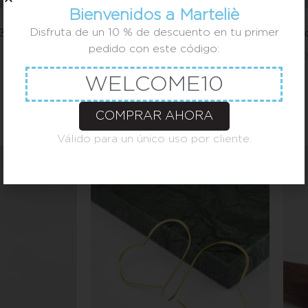
Bienvenidos a Marteliè
Disfruta de un 10 % de descuento en tu primer
3 piezas
Pendientes arco largo
Pend
pedido con este código:
50,00
€
-
60,00
€
50,
WELCOME10
COMPRAR AHORA
Válido para un único uso por cliente.