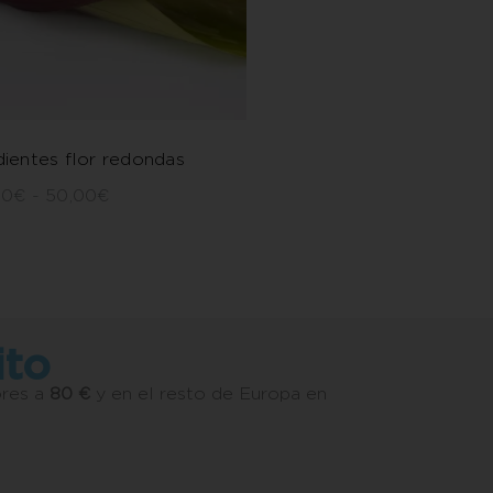
ientes flor redondas
00
€
-
50,00
€
ito
ores a
80 €
y en el resto de Europa en