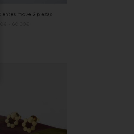
ientes move 2 piezas
00
€
-
60,00
€