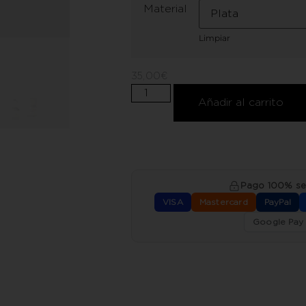
Material
Limpiar
35,00
€
Añadir al carrito
Pago 100% s
VISA
Mastercard
PayPal
Google Pay