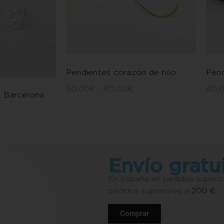
Pendientes corazón de hilo
Pend
50,00
€
-
60,00
€
40,
e Barcelona
Envío gratu
En España en pedidos superi
pedidos superiores a
200 €
.
Comprar