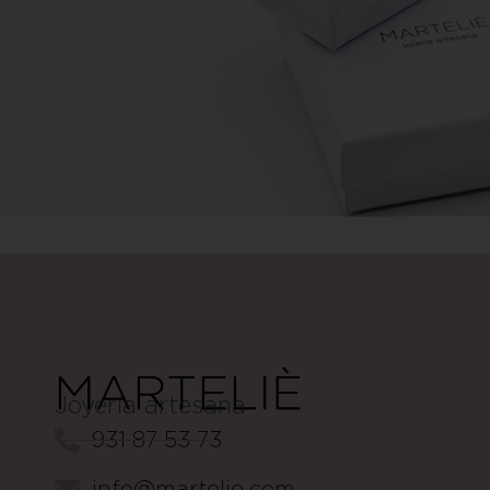
Joyería artesana
931 87 53 73
info@martelie.com