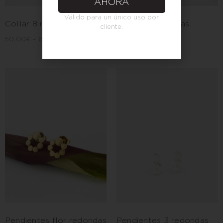
AHORA
Válido para un único uso por
Collar 8 redondas
Collar 4 redondas
cliente.
50,00
€
-
65,00
€
50,00
€
-
65,00
€
Pendientes flor redondas
Pendientes 3 redondas