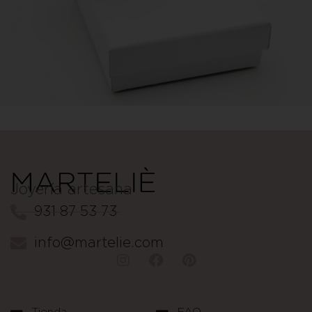
Joyería artesana
931 87 53 73
info@martelie.com