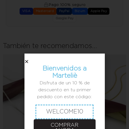
Pago 100% seguro
VISA
Mastercard
PayPal
Bizum
Apple Pay
Google Pay
También te recomendamos…
Bienvenidos a
Marteliè
Disfruta de un 10 % de
descuento en tu primer
pedido con este código:
WELCOME10
COMPRAR