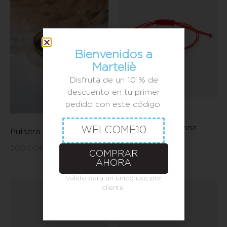
Bienvenidos a
Marteliè
Disfruta de un 10 % de
descuento en tu primer
pedido con este código:
Pulsera flor de
Barcelona mediana
WELCOME10
Pulsera leopardo
35,00
€
-
45,00
€
200,00
€
COMPRAR
AHORA
Válido para un único uso por
cliente.