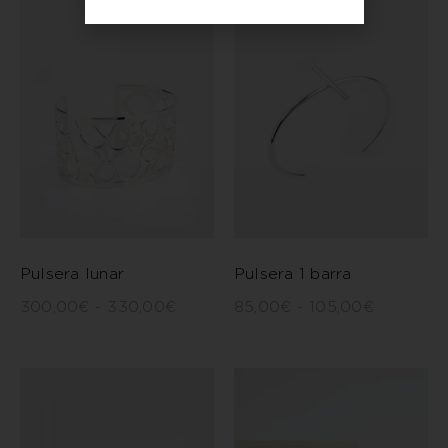
Pulsera lunar
Pulsera 1 barra
300,00
€
-
330,00
€
85,00
€
-
105,00
€