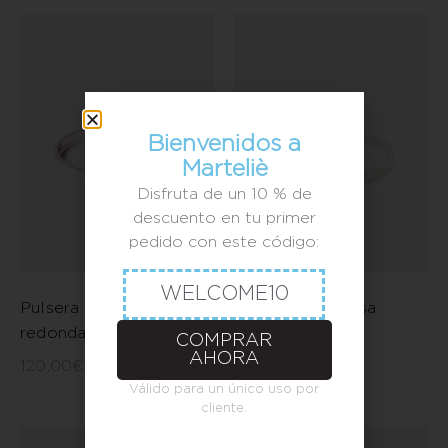
Bienvenidos a
Marteliè
Disfruta de un 10 % de
descuento en tu primer
pedido con este código:
WELCOME10
Pulsera ancho martelé
Pulsera ancha lisa
redonda
COMPRAR
100,00
€
AHORA
120,00
€
Válido para un único uso por
cliente.