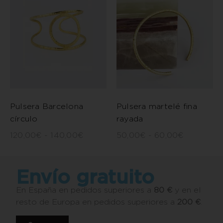
Pulsera martelé fina
Pulsera Barcelona
rayada
círculo
50,00
€
-
60,00
€
120,00
€
-
140,00
€
Envío gratuito
En España en pedidos superiores a
80 €
y en el
resto de Europa en pedidos superiores a
200 €
.