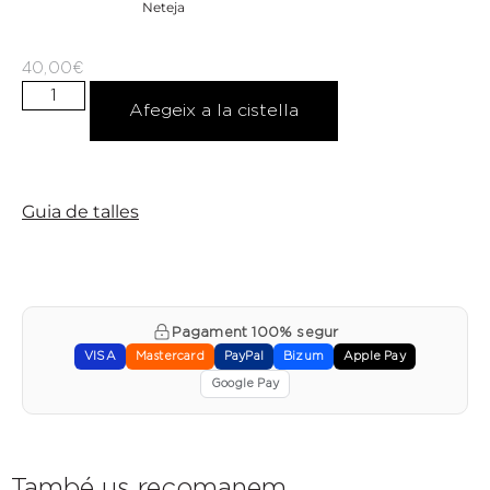
Neteja
40,00
€
Afegeix a la cistella
Guia de talles
Pagament 100% segur
VISA
Mastercard
PayPal
Bizum
Apple Pay
Google Pay
També us recomanem…