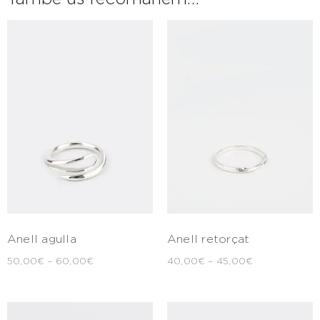
Anell agulla
Anell retorçat
50,00
€
–
60,00
€
40,00
€
–
45,00
€