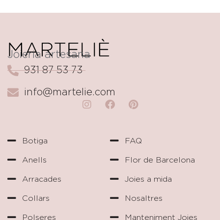
Joieria artesana
931 87 53 73
info@martelie.com
Botiga
FAQ
Anells
Flor de Barcelona
Arracades
Joies a mida
Collars
Nosaltres
Polseres
Manteniment Joies