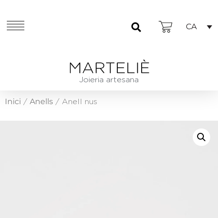
CA
Joieria artesana
Inici
Anells
/
/ Anell nus