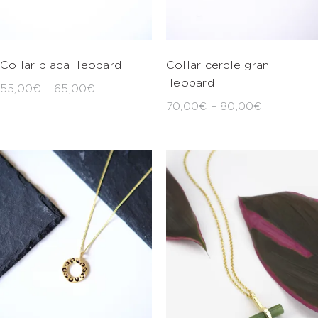
Collar placa lleopard
Collar cercle gran
lleopard
55,00
€
–
65,00
€
70,00
€
–
80,00
€