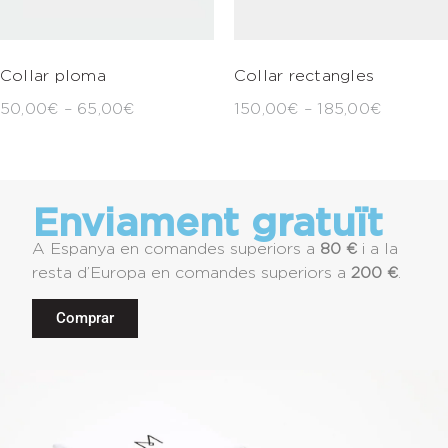
Collar ploma
Collar rectangles
50,00
€
–
65,00
€
150,00
€
–
185,00
€
Enviament gratuït
A Espanya en comandes superiors a
80 €
i a la
resta d’Europa en comandes superiors a
200 €
.
Comprar