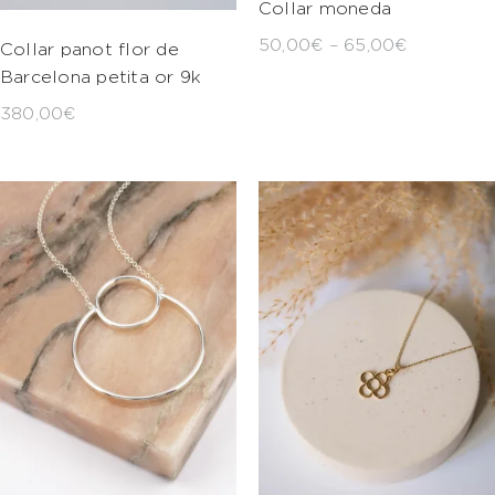
Collar moneda
50,00
€
–
65,00
€
Collar panot flor de
Barcelona petita or 9k
380,00
€