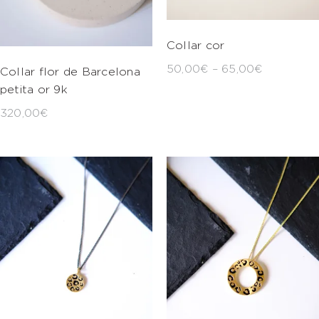
Collar cor
50,00
€
–
65,00
€
Collar flor de Barcelona
petita or 9k
320,00
€