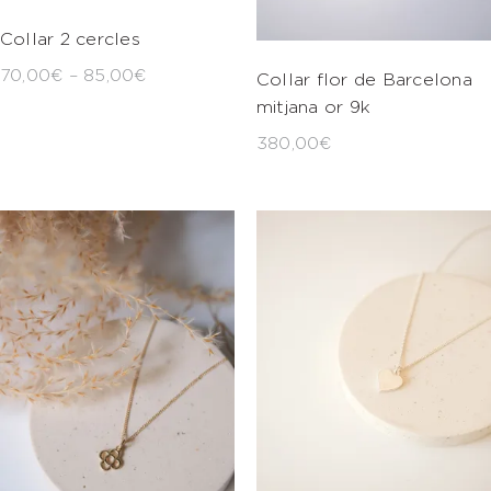
Collar 2 cercles
70,00
€
–
85,00
€
Collar flor de Barcelona
mitjana or 9k
380,00
€