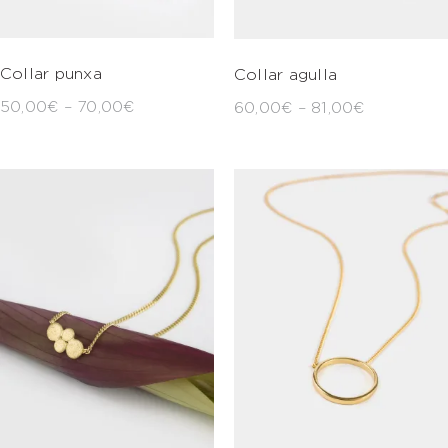
Collar punxa
Collar agulla
50,00
€
–
70,00
€
60,00
€
–
81,00
€