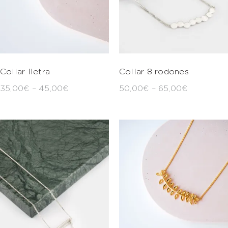
Collar lletra
Collar 8 rodones
35,00
€
–
45,00
€
50,00
€
–
65,00
€