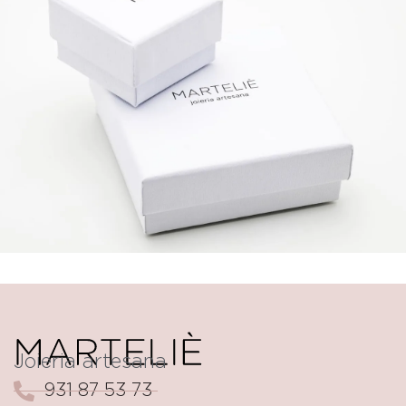
Joieria artesana
931 87 53 73