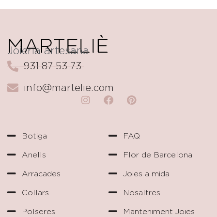
Joieria artesana
931 87 53 73
info@martelie.com
Botiga
FAQ
Anells
Flor de Barcelona
Arracades
Joies a mida
Collars
Nosaltres
Polseres
Manteniment Joies