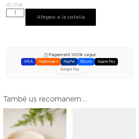
45,00
€
Afegeix a la cistella
Pagament 100% segur
VISA
Mastercard
PayPal
Bizum
Apple Pay
Google Pay
També us recomanem…