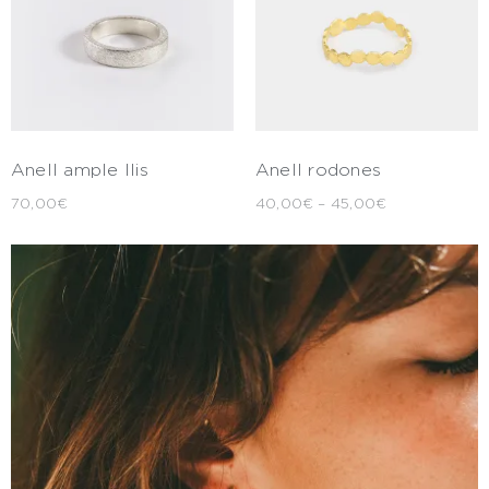
Anell ample llis
Anell rodones
70,00
€
40,00
€
–
45,00
€