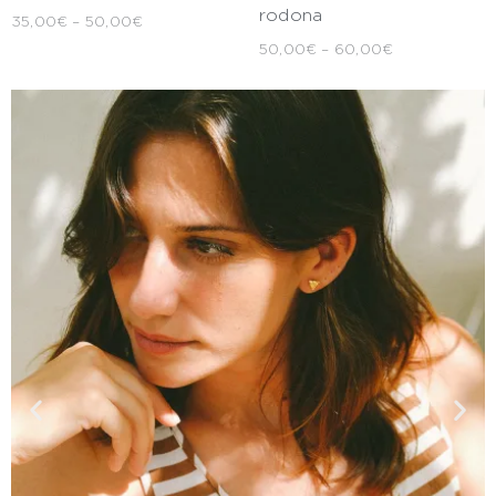
rodona
35,00
€
–
50,00
€
50,00
€
–
60,00
€