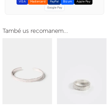
VISA
Mastercard
PayPal
Bizum
Apple Pay
Google Pay
També us recomanem…