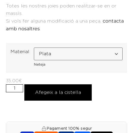
Totes les nostres joies poden realitzar-se en or
massís.
contacta
Si vols fer alguna modificació a una peça,
amb nosaltres
.
Material
Neteja
35,00
€
Afegeix a la cistella
Pagament 100% segur