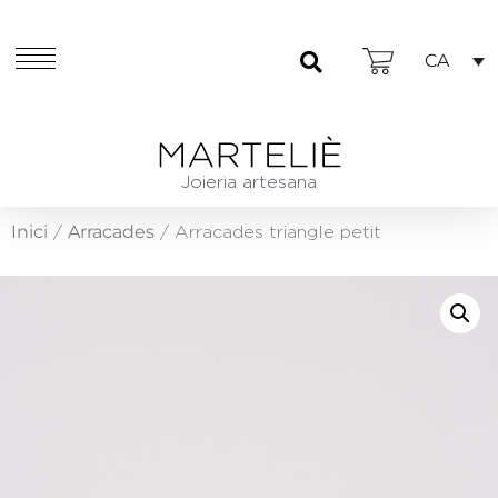
CA
Joieria artesana
Inici
Arracades
/
/ Arracades triangle petit