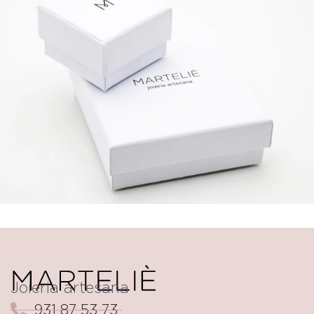
Joieria artesana
931 87 53 73