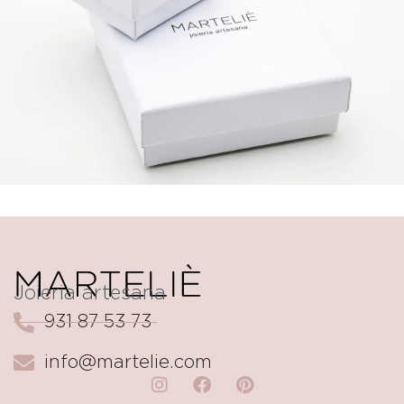
Joieria artesana
931 87 53 73
info@martelie.com