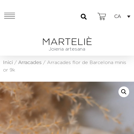
CA
Joieria artesana
Inici
Arracades
/
/ Arracades flor de Barcelona minis
or 9k