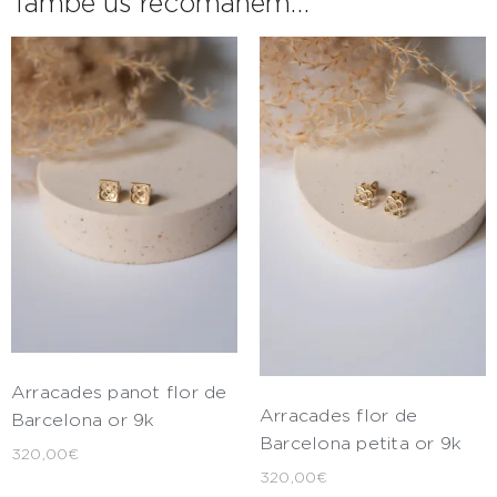
També us recomanem…
Arracades panot flor de
Arracades flor de
Barcelona or 9k
Barcelona petita or 9k
320,00
€
320,00
€