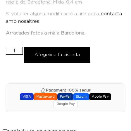
rajola de Barcelona. Mida: 0,4 cm.
contacta
Si vols fer alguna modificació a una peça,
amb nosaltres
.
Arracades fetes a mà a Barcelona.
Afegeix a la cistella
Pagament 100% segur
VISA
Mastercard
PayPal
Bizum
Apple Pay
Google Pay