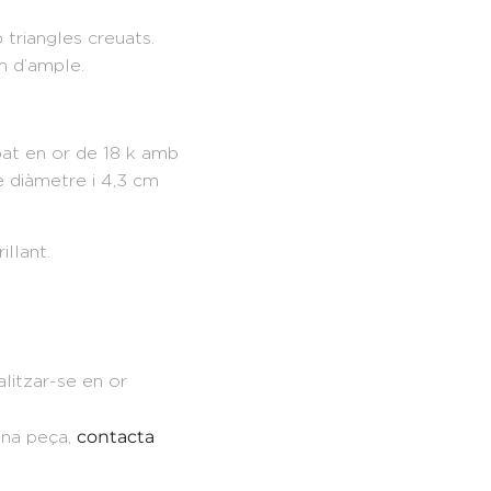
 triangles creuats.
m d’ample.
apat en or de 18 k amb
e diàmetre i 4,3 cm
illant.
litzar-se en or
contacta
 una peça,