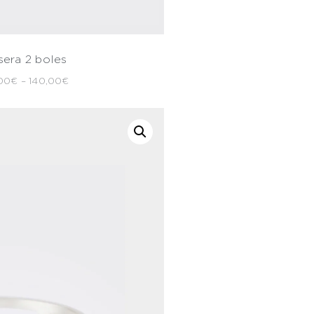
sera 2 boles
00
€
–
140,00
€