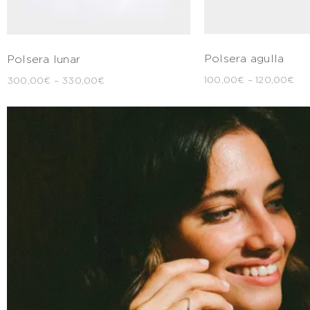
Polsera agulla
Polsera lunar
100,00
€
–
120,00
€
300,00
€
–
330,00
€