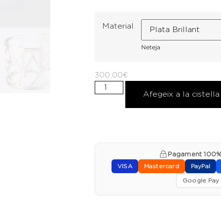
Material
Neteja
300,00
€
Afegeix a la cistella
Pagament 100%
VISA
Mastercard
PayPal
Google Pay