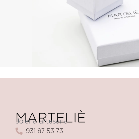
Joieria artesana
931 87 53 73