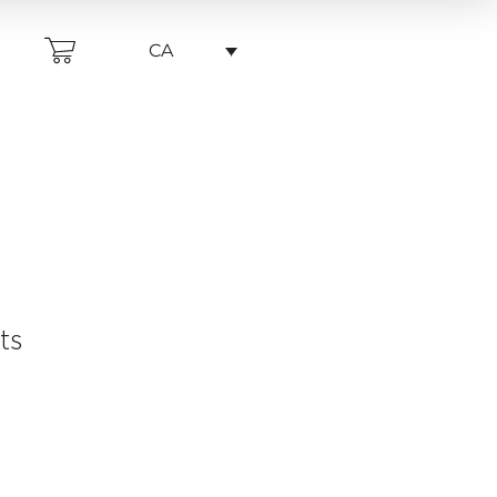
CA
ts