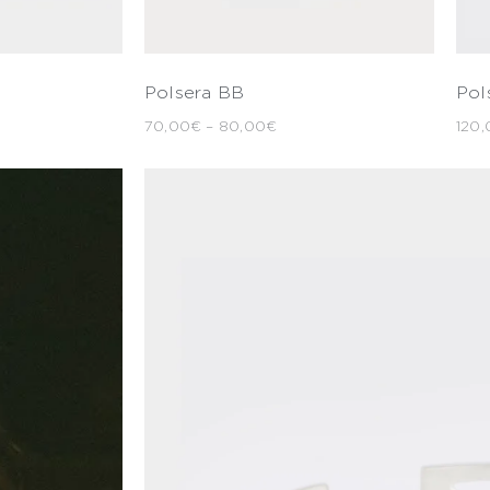
Polsera BB
Pol
70,00
€
–
80,00
€
120,