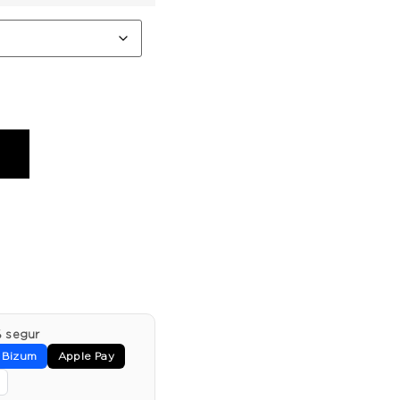
 segur
Bizum
Apple Pay