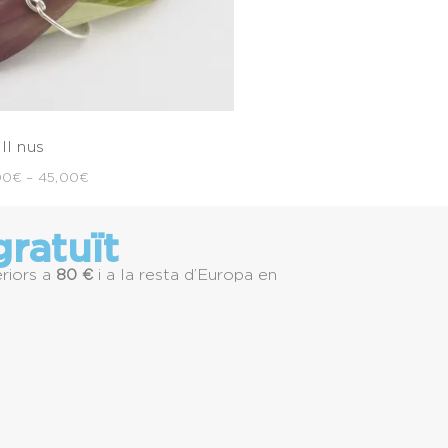
ll nus
00
€
–
45,00
€
ratuït
riors a
80 €
i a la resta d’Europa en