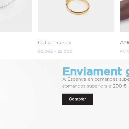
Ane
Collar 1 cercle
40,
50,00
€
–
65,00
€
Enviament g
A Espanya en comandes supe
comandes superiors a
200 €
.
Comprar