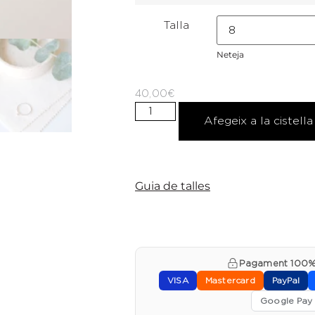
Talla
Neteja
40,00
€
Afegeix a la cistella
Guia de talles
Pagament 100%
VISA
Mastercard
PayPal
Google Pay