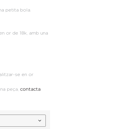
a petita bola.
 en or de 18k, amb una
litzar-se en or
contacta
 una peça,