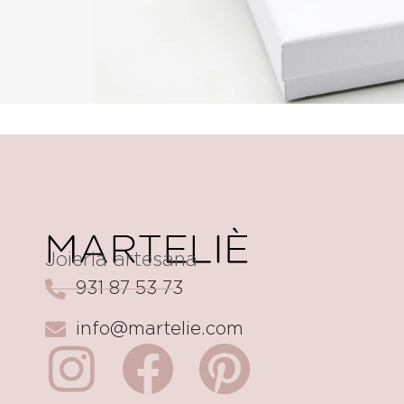
Joieria artesana
931 87 53 73
info@martelie.com