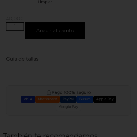
Limpiar
40,00
€
Añadir al carrito
Guía de tallas
Pago 100% seguro
VISA
Mastercard
PayPal
Bizum
Apple Pay
Google Pay
También te recomendamos…