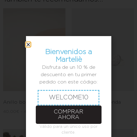
Bienvenidos a
Marteliè
Disfruta de un 10 % de
descuento en tu primer
pedido con este código:
WELCOME10
Anillo bola
Pendientes redonda
COMPRAR
40,00
€
-
45,00
€
35,00
€
-
50,00
€
AHORA
Válido para un único uso por
cliente.