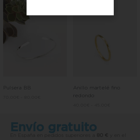
Pulsera BB
Anillo martelé fino
redondo
70,00
€
-
80,00
€
40,00
€
-
45,00
€
Envío gratuito
En España en pedidos superiores a
80 €
y en el